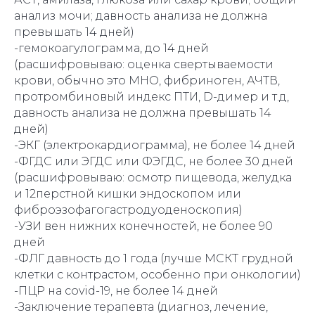
анализ мочи; давность анализа не должна
превышать 14 дней)
-гемокоагулограмма, до 14 дней
(расшифровываю: оценка свертываемости
крови, обычно это МНО, фибриноген, АЧТВ,
протромбиновый индекс ПТИ, D-димер и т.д,
давность анализа не должна превышать 14
дней)
-ЭКГ (электрокардиограмма), не более 14 дней
-ФГДС или ЭГДС или ФЭГДС, не более 30 дней
(расшифровываю: осмотр пищевода, желудка
и 12перстной кишки эндоскопом или
фиброэзофагогастродуоденоскопия)
-УЗИ вен нижних конечностей, не более 90
дней
-ФЛГ давность до 1 года (лучше МСКТ грудной
клетки с контрастом, особенно при онкологии)
-ПЦР на covid-19, не более 14 дней
-Заключение терапевта (диагноз, лечение,